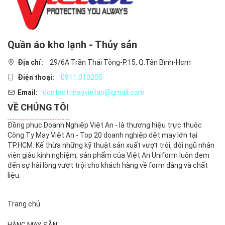
-Tạp dề nhân viên pha chế, nhân viên phục vụ, tạp dề quán
cafe, tạp dề vẽ tranh
-Tạp dề làm nail, làm tóc, tạp dề cho ngành đông lạnh, thịt
cá, hải sản,
Quần áo kho lạnh - Thủy sản
*Chính sách đổi trả tại Công ty may bảo hộ lao động Việt An :
Địa chỉ:
29/6A Trần Thái Tông-P.15, Q.Tân Bình-Hcm
Chấp nhận trả lại hàng nếu sản phẩm không như mô tả,
Điện thoại:
0911.010205
người mua thanh toán chi phí vận chuyển trả hàng lại, hoặc
giữ sản phẩm và đồng ý hoàn trả tiền với người bán. Các bảo
Email:
contact.mayvietan@gmail.com
hành của người bán:
VỀ CHÚNG TÔI
Giao hàng đúng giờ – Hàng mới 100% chưa qua sử dụng –
Hàng cam kết giống mẫu 100%
Đồng phục Doanh Nghiệp Việt An - là thương hiệu trực thuộc
Công Ty May Việt An - Top 20 doanh nghiệp dệt may lớn tại
Bảo hộ người mua
TP.HCM. Kế thừa những kỹ thuật sản xuất vượt trội, đội ngũ nhân
Hoàn trả tiền đầy đủ nếu bạn không nhận được món hàng
viên giàu kinh nghiệm, sản phẩm của Việt An Uniform luôn đem
của bạn Hoàn tiền Toàn bộ hoặc Một phần, nếu sản phẩm
đến sự hài lòng vượt trội cho khách hàng về form dáng và chất
không như được mô tả.
liệu.
Mua quần áo cơ khí giá rẻ, liên hệ bảo hộ lao động Việt An
0934.424.525 để được giá tốt.
Trang chủ