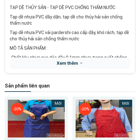
TẠP DỀ THỦY SẢN - TẠP DỀ PVC CHỐNG THẤM NƯỚC
Tạp dề nhựa PVC dầy dặn, tạp dề cho thủy hải sản chống
thấm nước
Tạp dề nhựa PVC vải pardershi cao cấp dầy, khó rách, tạp dề
cho thủy hải sản chống thấm nước
MÔ TẢ SẢN PHẨM :
-Chất liệu nhựa pvc dẻo dầy 0.1mm nhựa trong suốt chống
Xem thêm
thấm,
-Màu sắc : màu trắng, hồng trong suốt ,xanh dương, xanh lá,
xanh rêu, vàng ...
Sản phẩm liên quan
-Kích thước : tạp dề thủy sản Việt An sản xuất có độ dài
120cm chiều rộng 75cm.
Mới
Mới
– Nhựa PVC chống thấm tuyệt đối, dai, siêu bền
-20%
-20%
– Có khả năng chịu được dầu mỡ vô cơ , hữu cơ và nhiều loại
hoá chất thông dụng
-Mẫu tạp dề nhựa chống thấm nước được may bằng chất
liệu nhựa PVC siêu nhẹ, siêu bền và chống thấm tối đa.