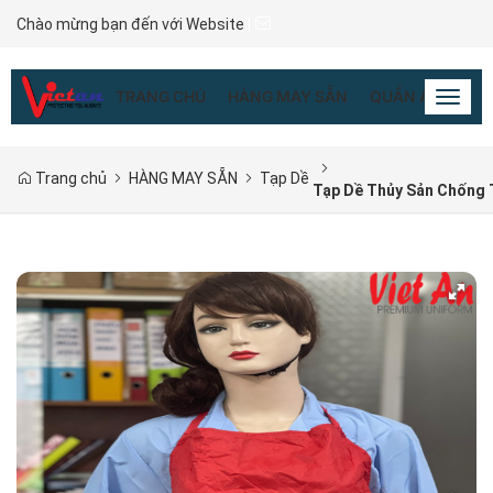
Chào mừng bạn đến với Website
|
TRANG CHỦ
HÀNG MAY SẴN
QUẦN ÁO ĐỒNG
Toggl
naviga
Trang chủ
HÀNG MAY SẴN
Tạp Dề
Tạp Dề Thủy Sản Chống