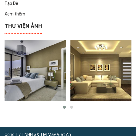
Tạp Dề
Xem thêm
THƯ VIỆN ẢNH
Công Ty TNHH SX TM May Việt An