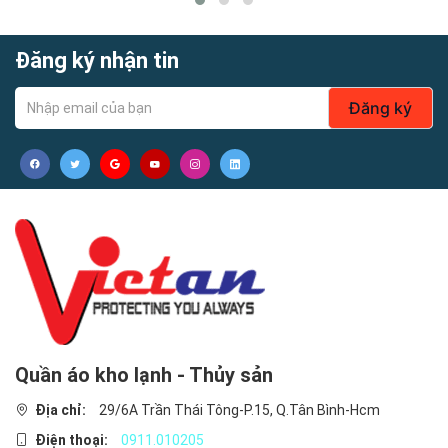
- Giao hàng đúng giờ
- Hàng mới 100% chưa qua sử dụng
Đăng ký nhận tin
- Hàng cam kết giống mẫu 100%
Đăng ký
- Là nơi uy tín, sản xuất trực tiếp không qua trung gian để
đảm bảo chất lượng và giá thành sản phẩm.
- Cam kết hình sản phẩm là hình thật tự chụp, video tự quay.
- Cam kết hoàn tiền nếu nhận hàng thấy không hài lòng,
không đúng như mẫu.
- Thương hiệu: Cty SX TM May Việt An
- Tham khảo thêm tại website: http://baohovietan.com
Đơn giá áp dụng cho số lượng >50 bộ, nếu quý khách mua
số lượng nhiều vui lòng liên hệ Ms Ý 0914.424.525 để được
nhận giá ưu đãi và chiết khấu cao hơn
Quần áo kho lạnh - Thủy sản
Địa chỉ:
29/6A Trần Thái Tông-P.15, Q.Tân Bình-Hcm
Điện thoại:
0911.010205