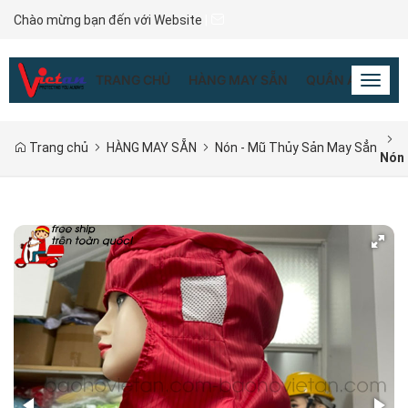
Chào mừng bạn đến với Website
|
TRANG CHỦ
HÀNG MAY SẴN
QUẦN ÁO ĐỒNG
Toggl
naviga
Trang chủ
HÀNG MAY SẴN
Nón - Mũ Thủy Sản May Sẳn
Nón 