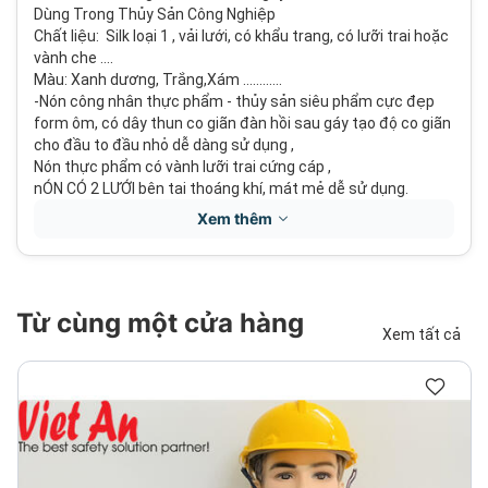
Dùng Trong Thủy Sản Công Nghiệp
Chất liệu: Silk loại 1 , vải lưới, có khẩu trang, có lưỡi trai hoặc
vành che ….
Màu: Xanh dương, Trắng,Xám ............
-Nón công nhân thực phẩm - thủy sản siêu phẩm cực đẹp
form ôm, có dây thun co giãn đàn hồi sau gáy tạo độ co giãn
cho đầu to đầu nhỏ dễ dàng sử dụng ,
Nón thực phẩm có vành lưỡi trai cứng cáp ,
nÓN CÓ 2 LƯỚI bên tai thoáng khí, mát mẻ dễ sử dụng.
Xem thêm
Từ cùng một cửa hàng
Xem tất cả
-Đóng gói 1 túi 1 cái,
-Nón công nhân thủy sản - thực phẩm được may lớp vải
choàng qua vai phủ vai giúp che tóc rơi rớt vào thực phẩm,
thủy sản.