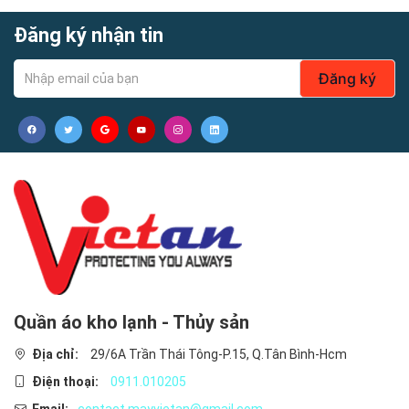
hiệu xưởng Boshi của công ty, thương hiệu của chúng tôi
Đăng ký nhận tin
được xuất khẩu sang Đông Nam Á, Trung Âu và các khu vực
khác trên thế giới, chúng tôi đã làm việc chăm chỉ, 11 năm
chất lượng, 11 năm tập trung, 11 năm tích lũy, chỉ để thừa kế
Đăng ký
những mẫu đồng phục chuyên nghiệp hơn mỗi ngày.
-Hàng đẹp như hình!
Quần áo kho lạnh - Thủy sản
Địa chỉ:
29/6A Trần Thái Tông-P.15, Q.Tân Bình-Hcm
Điện thoại:
0911.010205