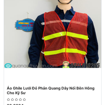
-Kích thước : S-3XL Trọng lượng : 0.5kg
-Giới tính : Unisex Nam nữ đều mặc được .
-Tính năng : Thoáng khí, mồ hôi hấp thụ, chịu mài mòn, dễ
dàng rửa, chống bụi, chống thấm nước,
-Ứng dụng: Chế Biến thực phẩm, Bao Bì Thực Phẩm, Dược
Phẩm, Nướng, mỹ phẩm, dược phẩm, thủy sản...
-Quy cách đóng gói : 1 bộ 1 gói, 1 thùng 40 bộ kích thước
40x40x60
-Quần áo thực phẩm, thủy sản của Việt An được may vải
silk ngựa rất mịn, mặc mát hút thấm mồ hôi.
Áo Ghile Lưới Đỏ Phản Quang Dây Nối Bên Hông
Cho Kỹ Sư