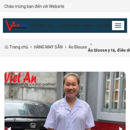
Chào mừng bạn đến với Website
|
TRANG CHỦ
HÀNG MAY SẴN
QUẦN ÁO ĐỒNG
Toggl
naviga
Trang chủ
HÀNG MAY SẴN
Áo Blouse
Áo blouse y tá, điều d