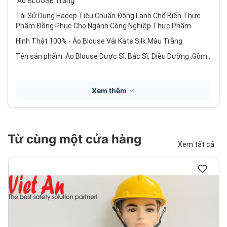
Áo BLOUSE Trắng
Tái Sử Dụng Haccp Tiêu Chuẩn Đông Lạnh Chế Biến Thực
Phẩm Đồng Phục Cho Ngành Công Nghiệp Thực Phẩm
Hình Thật 100% - Áo Blouse Vải Kate Silk Màu Trắng
Tên sản phẩm: Áo Blouse Dược Sĩ, Bác Sĩ, Điều Dưỡng .Gồm :
-Áo Tay ngắn hoặc tay dài cổ bẻ hoặc cổ trụ, nút, tay suông.
Xem thêm
đầy đủ sản phẩm - quý khách vui lòng liên hệ chúng tôi để
được nhận giá ưu đãi.
-Mùa : Mùa hè mặc những bộ quần áo thực phẩm này rất
mát mẻ.
Từ cùng một cửa hàng
Xem tất cả
-Màu sắc : Áo Trắng Quần Trắng