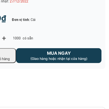
 nhật:
27/12/2022
0₫
Đơn vị tính:
Cái
+
1000
có sẵn
MUA NGAY
(Giao hàng hoặc nhận tại cửa hàng)
ỏ hàng