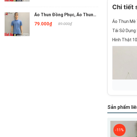
Chi tiết
Áo Thun Đồng Phục, Áo Thun
Công Sở Đơn Gỉan Màu Xanh
Áo Thun Mè 
79.000₫
89.000₫
Bích
Tái Sử Dụng
Hình Thật 1
Sản phẩm liê
-11%
-11%