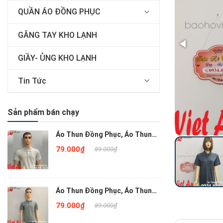
QUẦN ÁO ĐỒNG PHỤC
GĂNG TAY KHO LẠNH
GIẦY- ỦNG KHO LẠNH
Tin Tức
Sản phẩm bán chạy
Áo Thun Đồng Phục, Áo Thun
Công Sở Đơn Gỉan Màu Trắng
79.000₫
89.000₫
Áo Thun Đồng Phục, Áo Thun
Công Sở Đơn Gỉan Màu Xám
79.000₫
89.000₫