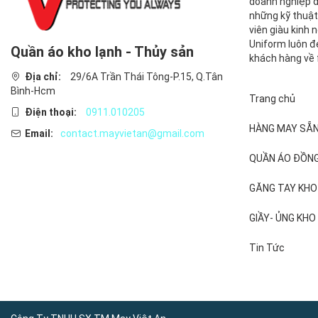
doanh nghiệp d
những kỹ thuật 
viên giàu kinh
Uniform luôn đ
Quần áo kho lạnh - Thủy sản
khách hàng về 
Địa chỉ:
29/6A Trần Thái Tông-P.15, Q.Tân
Bình-Hcm
Trang chủ
Điện thoại:
0911.010205
HÀNG MAY SẴ
Email:
contact.mayvietan@gmail.com
QUẦN ÁO ĐỒN
GĂNG TAY KHO
GIẦY- ỦNG KHO
Tin Tức