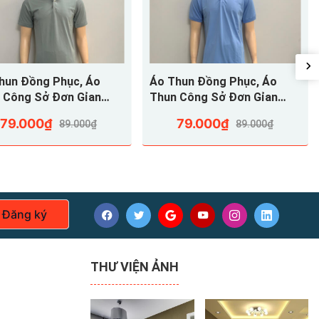
hun Đồng Phục, Áo
Áo Thun Đồng Phục, Áo
 Công Sở Đơn Gỉan
Thun Công Sở Đơn Gỉan
 Xám
Màu Xanh Bích
79.000₫
79.000₫
89.000₫
89.000₫
khách vui lòng liên hệ chúng tôi để được nhận giá ưu đãi.
Đăng ký
THƯ VIỆN ẢNH
ống thấm nước,
ẩm, thủy sản...