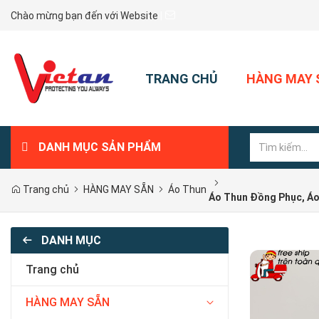
Chào mừng bạn đến với Website
|
TRANG CHỦ
HÀNG MAY 
DANH MỤC SẢN PHẨM
Áo Ghile Bảo Hộ May Sẳn
Quần Áo -Đồng Phục Thủy Sản
Đồng Phục Th
Quần Áo - Đồ
Quần Áo Bảo Hộ May Sẳn
Quần Áo Kho 
Quần Áo Kho Lạnh Thủy Sản
Trang chủ
HÀNG MAY SẴN
Áo Thun
Áo Thun Đồng Phục, Á
Tạp Dề
Đồng Phục Th
Nón Mũ Kho Lạnh Thủy Sản
DANH MỤC
Đồng Phục Tạp Vụ - Vệ Sinh
Áo Thun
Trang chủ
HÀNG MAY SẴN