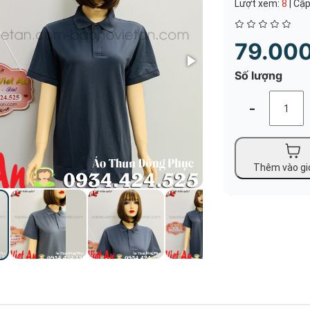
Lượt xem:
8
|
Cập
79.00
Số lượng
-
Thêm vào gi