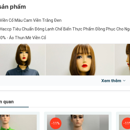
 sản phẩm
Viền Cổ Màu Cam Viền Trắng Đen
 Haccp Tiêu Chuẩn Đông Lạnh Chế Biến Thực Phẩm Đồng Phục Cho N
00% - Áo Thun Mè Viền Cổ
Xem thêm
n quan
-11%
-11