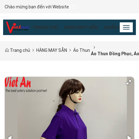
Chào mừng bạn đến với Website
|
TRANG CHỦ
HÀNG MAY SẴN
QUẦN ÁO ĐỒNG
Toggl
naviga
Trang chủ
HÀNG MAY SẴN
Áo Thun
Áo Thun Đồng Phục, Á