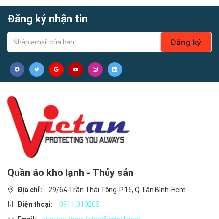
chất lượng, 11 năm tập trung, 11 năm tích lũy, chỉ để thừa kế
Đăng ký nhận tin
những mẫu đồng phục chuyên nghiệp hơn mỗi ngày.
-Hàng đẹp như hình!
Đăng ký
Quần áo kho lạnh - Thủy sản
Địa chỉ:
29/6A Trần Thái Tông-P.15, Q.Tân Bình-Hcm
Điện thoại:
0911.010205