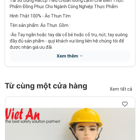
Tái Sử Dụng Haccp Tiêu Chuẩn Đông Lạnh Chế Biến Thực
Phẩm Đồng Phục Cho Ngành Công Nghiệp Thực Phẩm
Hình Thật 100% - Áo Thun Tím
Tên sản phẩm: Áo Thun .Gồm :
-Áo Tay ngắn hoặc tay dài cổ bẻ hoặc cổ trụ, nút, tay suông.
đầy đủ sản phẩm - quý khách vui lòng liên hệ chúng tôi để
được nhận giá ưu đãi.
Xem thêm
-Mùa : Mùa hè mặc những bộ quần áo thực phẩm này rất
mát mẻ.
Từ cùng một cửa hàng
Xem tất cả
-Màu sắc : Vàng Viền Cổ
-Kích thước : S-3XL Trọng lượng : 0.5kg
-Giới tính : Unisex Nam nữ đều mặc được .